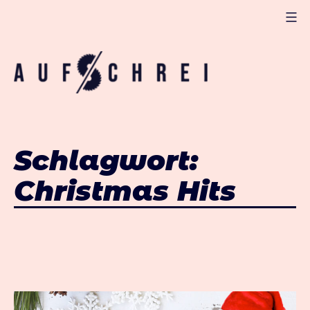
Zum
Inhalt
springen
Kulturverein
Aufschrei
Schlagwort:
Christmas Hits